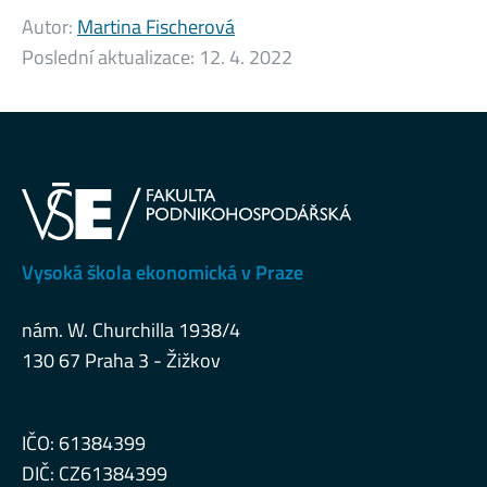
Autor:
Martina Fischerová
Poslední aktualizace:
12. 4. 2022
Vysoká škola ekonomická v Praze
nám. W. Churchilla 1938/4
130 67 Praha 3 - Žižkov
IČO: 61384399
DIČ: CZ61384399