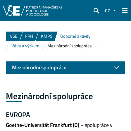
CZ
Hledat
VŠE
FPH
KMPS
Odborné aktivity
Věda a výzkum
Mezinárodní spolupráce
Mezinárodní spolupráce
Mezinárodní spolupráce
EVROPA
Goethe-Universität Frankfurt (D)
– spolupráce v