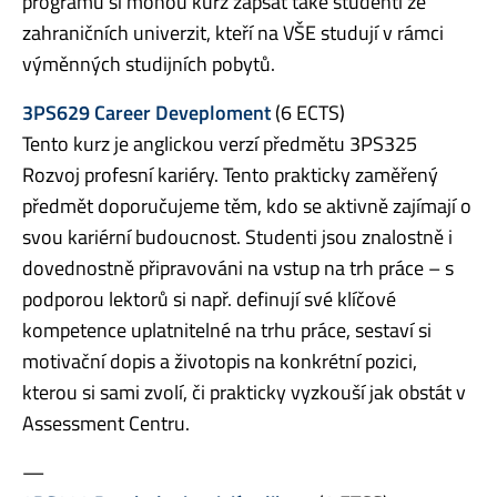
programů si mohou kurz zapsat také studenti ze
zahraničních univerzit, kteří na VŠE studují v rámci
výměnných studijních pobytů.
3PS629 Career Deveploment
(6 ECTS)
Tento kurz je anglickou verzí předmětu 3PS325
Rozvoj profesní kariéry. Tento prakticky zaměřený
předmět doporučujeme těm, kdo se aktivně zajímají o
svou kariérní budoucnost. Studenti jsou znalostně i
dovednostně připravováni na vstup na trh práce – s
podporou lektorů si např. definují své klíčové
kompetence uplatnitelné na trhu práce, sestaví si
motivační dopis a životopis na konkrétní pozici,
kterou si sami zvolí, či prakticky vyzkouší jak obstát v
Assessment Centru.
—