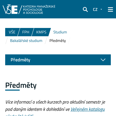
CZ
Hledat
VŠE
FPH
KMPS
Studium
Bakalářské studium
Předměty
Předměty
Předměty
Více informací o všech kurzech pro aktuální semestr je
pod daným identem k dohledání ve
Veřejném katalogu