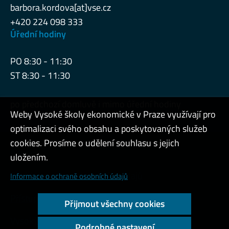
barbora.kordova[at]vse.cz
+420 224 098 333
Úřední hodiny
PO 8:30 - 11:30
ST 8:30 - 11:30
po předchozí domluvě i mimo úřední hodiny
Weby Vysoké školy ekonomické v Praze využívají pro
optimalizaci svého obsahu a poskytovaných služeb
cookies. Prosíme o udělení souhlasu s jejich
Admin
uložením.
Cookies a ochrana osobních údajů
Informace o ochraně osobních údajů
Přístupnost webu
Přijmout všechny cookies
Vysoký kontrast
Podrobné nastavení