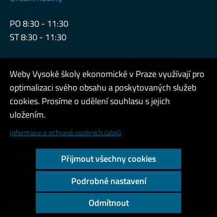
PO 8:30 - 11:30
ST 8:30 - 11:30
po předchozí domluvě i mimo úřední hodiny
Weby Vysoké školy ekonomické v Praze využívají pro
optimalizaci svého obsahu a poskytovaných služeb
cookies. Prosíme o udělení souhlasu s jejich
Admin
uložením.
Cookies a ochrana osobních údajů
Informace o ochraně osobních údajů
Přístupnost webu
Přijmout všechny cookies
Vysoký kontrast
Podrobné nastavení
Copyright © 2000 - 2026 Vysoká škola ekonomická v Praze
Odmítnout